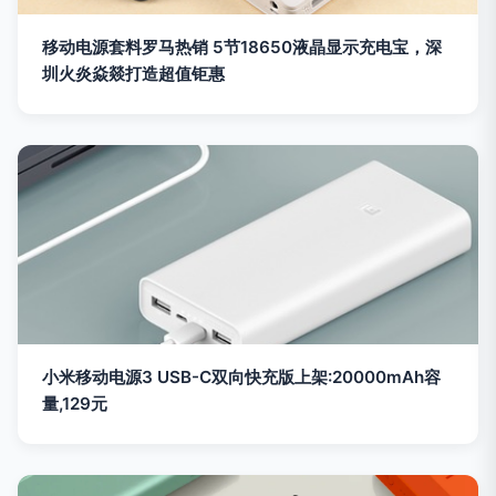
移动电源套料罗马热销 5节18650液晶显示充电宝，深
圳火炎焱燚打造超值钜惠
小米移动电源3 USB-C双向快充版上架:20000mAh容
量,129元